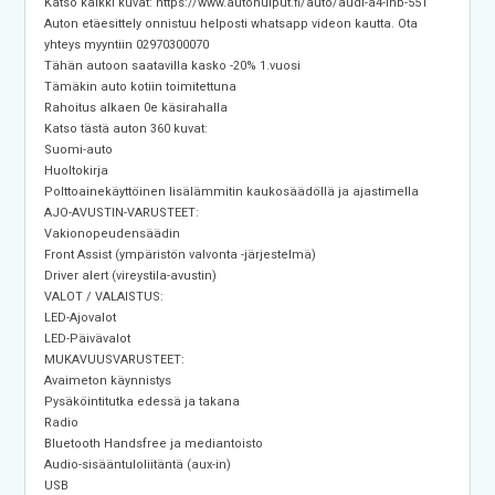
Katso kaikki kuvat: https://www.autohuiput.fi/auto/audi-a4-lnb-551
Auton etäesittely onnistuu helposti whatsapp videon kautta. Ota
yhteys myyntiin 02970300070
Tähän autoon saatavilla kasko -20% 1.vuosi
Tämäkin auto kotiin toimitettuna
Rahoitus alkaen 0e käsirahalla
Katso tästä auton 360 kuvat:
Suomi-auto
Huoltokirja
Polttoainekäyttöinen lisälämmitin kaukosäädöllä ja ajastimella
AJO-AVUSTIN-VARUSTEET:
Vakionopeudensäädin
Front Assist (ympäristön valvonta -järjestelmä)
Driver alert (vireystila-avustin)
VALOT / VALAISTUS:
LED-Ajovalot
LED-Päivävalot
MUKAVUUSVARUSTEET:
Avaimeton käynnistys
Pysäköintitutka edessä ja takana
Radio
Bluetooth Handsfree ja mediantoisto
Audio-sisääntuloliitäntä (aux-in)
USB