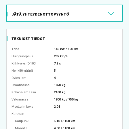
JÄTÄ YHTEYDENOTTOPYYNTÖ
TEKNISET TIEDOT
Teho
140 kW / 190 Hv
Huippunopeus
235 km/h
Kiihtyvyys (0-100)
7.2 s
Henkilömäärä
5
Ovien lkm
4
Omamassa
1650 kg
Kokonaismassa
2160 kg
Vetomassa
1800 kg / 750 kg
Moottorin koko
2.0 l
Kulutus:
Kaupunki
5.10 l / 100 km
Maantie
4.00 l / 100 km