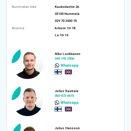
Nummelan liike
Kaukoilantie 2A
03100 Nummela
029 70 3000 70
Avoinna
Arkisin 10-18
La 10-14
Niko Luokkanen
040 193 2906
Whatsapp
Julius Kauhala
050 473 6615
Whatsapp
Julius Hansson