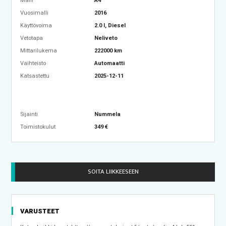
Malli
A4
Vuosimalli
2016
Käyttövoima
2.0 l, Diesel
Vetotapa
Neliveto
Mittarilukema
222000 km
Vaihteisto
Automaatti
Katsastettu
2025-12-11
Sijainti
Nummela
Toimistokulut
349 €
SOITA LIIKKEESEEN
VARUSTEET