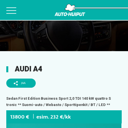
Skip
to
content
AUDI A4
JAA
Sedan First Edition Business Sport 2,0 TDI 140 kW quattro S
tronic ** Suomi-auto / Webasto / Sporttipenkit / BT / LED **
13800 €
esim. 232 €/kk