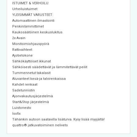
ISTUIMET & VERHOILU:
Urheiluistuimet
YLEISIMMÄT VARUSTEET:
Automaattinen ilmastointi
Penkinlämmittimet
Kaukosäätöinen keskuslukitus
2x Avain
Monitoimiohjauspyörä
Rattivaihteet
Ajotietokone
Sähkökäyttöiset ikkunat
Sähköisesti säädettävät ja lämmitettävät peilit
Tummennetut takalasit
Aluvanteet kesä-ja talvirenkaissa
Kahdet renkaat
Sadetunnistin
Ajonvakautusjärjestelmä
Start&Stop järjestelmä
Luistonesto
Isofix
Tähänkin autoon saatavilla lisäturva. Kysy lisää myyjältä!
quattro® jatkuvatoiminen neliveto