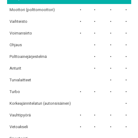
Moottori (polttomoottori)
•
•
•
•
Vaihteisto
•
•
•
•
Voimansiirto
•
•
•
•
Ohjaus
•
•
•
Polttoainejärjestelmä
•
•
•
Anturit
•
•
•
Turvalaitteet
•
•
Turbo
•
•
•
•
Korkeajännitelaturi (autonsisäinen)
•
Vauhtipyörä
•
•
•
•
Vetoakseli
•
•
•
•