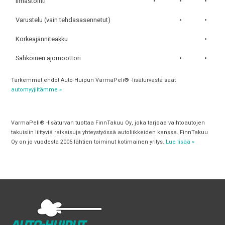
Ilmastointi
•
•
•
Varustelu (vain tehdasasennetut)
•
•
Korkeajänniteakku
•
Sähköinen ajomoottori
•
•
Tarkemmat ehdot Auto-Huipun VarmaPeli® -lisäturvasta saat
automyyjiltämme »
VarmaPeli® -lisäturvan tuottaa FinnTakuu Oy, joka tarjoaa vaihtoautojen
takuisiin liittyviä ratkaisuja yhteystyössä autoliikkeiden kanssa. FinnTakuu
Oy on jo vuodesta 2005 lähtien toiminut kotimainen yritys.
Lue lisää »