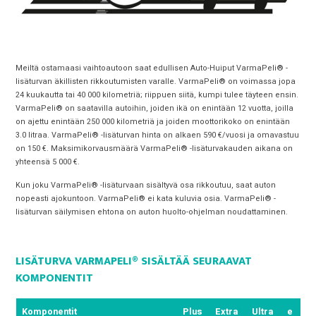
Meiltä ostamaasi vaihtoautoon saat edullisen Auto-Huiput VarmaPeli® -
lisäturvan äkillisten rikkoutumisten varalle. VarmaPeli® on voimassa jopa
24 kuukautta tai 40 000 kilometriä; riippuen siitä, kumpi tulee täyteen ensin.
VarmaPeli® on saatavilla autoihin, joiden ikä on enintään 12 vuotta, joilla
on ajettu enintään 250 000 kilometriä ja joiden moottorikoko on enintään
3.0 litraa. VarmaPeli® -lisäturvan hinta on alkaen 590 €/vuosi ja omavastuu
on 150 €. Maksimikorvausmäärä VarmaPeli® -lisäturvakauden aikana on
yhteensä 5 000 €.
Kun joku VarmaPeli® -lisäturvaan sisältyvä osa rikkoutuu, saat auton
nopeasti ajokuntoon. VarmaPeli® ei kata kuluvia osia. VarmaPeli® -
lisäturvan säilymisen ehtona on auton huolto-ohjelman noudattaminen.
LISÄTURVA VARMAPELI® SISÄLTÄÄ SEURAAVAT
KOMPONENTIT
Komponentit
Plus
Extra
Ultra
e