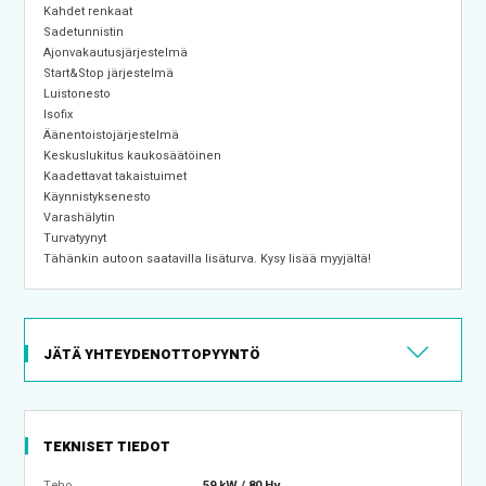
Kahdet renkaat
Sadetunnistin
Ajonvakautusjärjestelmä
Start&Stop järjestelmä
Luistonesto
Isofix
Äänentoistojärjestelmä
Keskuslukitus kaukosäätöinen
Kaadettavat takaistuimet
Käynnistyksenesto
Varashälytin
Turvatyynyt
Tähänkin autoon saatavilla lisäturva. Kysy lisää myyjältä!
JÄTÄ YHTEYDENOTTOPYYNTÖ
TEKNISET TIEDOT
Teho
59 kW / 80 Hv