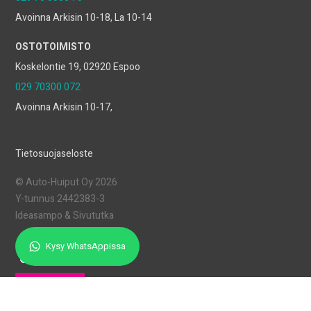
Avoinna Arkisin 10-18, La 10-14
OSTOTOIMISTO
Koskelontie 19, 02920 Espoo
029 70300 072
Avoinna Arkisin 10-17,
Tietosuojaseloste
© Auto-Huiput Oy 2026
Y-tunnus 2442383-3
Ideasampo
&
Sivututka
Kysy WhatsAppissa