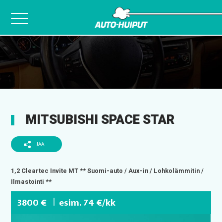
Skip
to
content
MITSUBISHI SPACE STAR
JAA
1,2 Cleartec Invite MT ** Suomi-auto / Aux-in / Lohkolämmitin /
Ilmastointi **
3800 €
esim. 74 €/kk