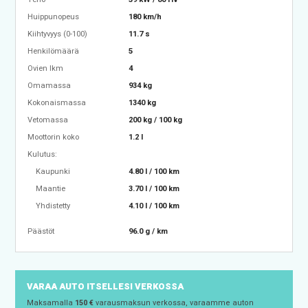
Huippunopeus
180 km/h
Kiihtyvyys (0-100)
11.7 s
Henkilömäärä
5
Ovien lkm
4
Omamassa
934 kg
Kokonaismassa
1340 kg
Vetomassa
200 kg / 100 kg
Moottorin koko
1.2 l
Kulutus:
Kaupunki
4.80 l / 100 km
Maantie
3.70 l / 100 km
Yhdistetty
4.10 l / 100 km
Päästöt
96.0 g / km
VARAA AUTO ITSELLESI VERKOSSA
Maksamalla
150 €
varausmaksun verkossa, varaamme auton