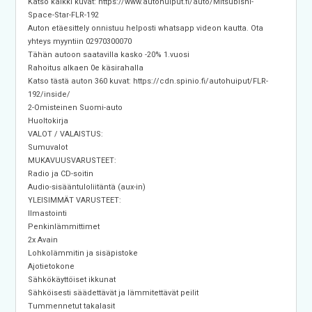
Katso kaikki kuvat: https://www.autohuiput.fi/auto/Mitsubishi-
Space-Star-FLR-192
Auton etäesittely onnistuu helposti whatsapp videon kautta. Ota
yhteys myyntiin 02970300070
Tähän autoon saatavilla kasko -20% 1.vuosi
Rahoitus alkaen 0e käsirahalla
Katso tästä auton 360 kuvat: https://cdn.spinio.fi/autohuiput/FLR-
192/inside/
2-Omisteinen Suomi-auto
Huoltokirja
VALOT / VALAISTUS:
Sumuvalot
MUKAVUUSVARUSTEET:
Radio ja CD-soitin
Audio-sisääntuloliitäntä (aux-in)
YLEISIMMÄT VARUSTEET:
Ilmastointi
Penkinlämmittimet
2x Avain
Lohkolämmitin ja sisäpistoke
Ajotietokone
Sähkökäyttöiset ikkunat
Sähköisesti säädettävät ja lämmitettävät peilit
Tummennetut takalasit