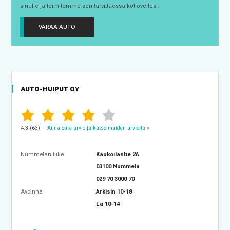
sinulle ja toimitamme sen tarvittaessa kotiovellesi.
VARAA AUTO
AUTO-HUIPUT OY
4.3 (63)
Anna oma arvio ja katso muiden arvioita »
Nummelan liike
Kaukoilantie 2A
03100 Nummela
029 70 3000 70
Avoinna
Arkisin 10-18
La 10-14