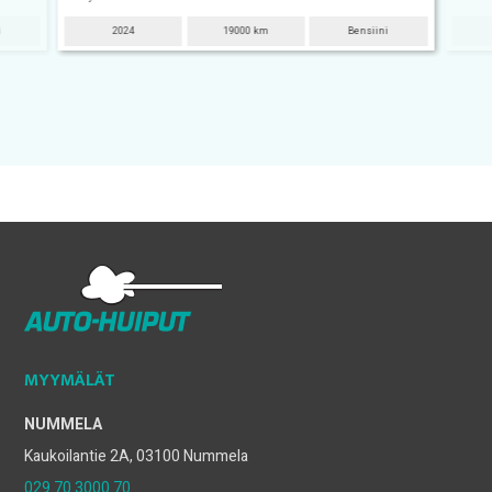
i
2024
19000 km
Bensiini
MYYMÄLÄT
NUMMELA
Kaukoilantie 2A, 03100 Nummela
029 70 3000 70