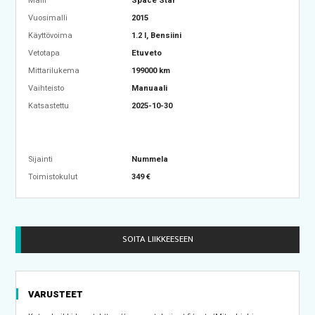
Malli
Space Star
Vuosimalli
2015
Käyttövoima
1.2 l, Bensiini
Vetotapa
Etuveto
Mittarilukema
199000 km
Vaihteisto
Manuaali
Katsastettu
2025-10-30
Sijainti
Nummela
Toimistokulut
349 €
SOITA LIIKKEESEEN
VARUSTEET