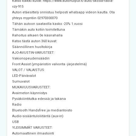
Katso kaikki kuvat: https://www.autohuiput.fi/auto/skoda-fabia-
vzy-915
Auton etäesittely onnistuu helposti whatsapp videon kautta. Ota
yhteys myyntiin 02970300070
Tähän autoon saatavilla kasko -20% 1.vuosi
Tämäkin auto kotiin toimitettuna
Rahoitus alkaen 0e käsirahalla
Katso tästä auton 360 kuvat:
Säännöllinen huoltokirja
AJO-AVUSTIN-VARUSTEET:
Vakionopeudensäädin
Front Assist (ympäristön valvonta -järjestelmä)
VALOT / VALAISTUS:
LED-Päivävalot
Sumuvalot
MUKAVUUSVARUSTEET:
Avaimeton käynnistys
Pysäköintitutka edessä ja takana
Radio
Bluetooth Handsfree ja mediantoisto
Audio-sisääntuloliitäntä (aux-in)
USB
YLEISIMMÄT VARUSTEET:
Automaattinen ilmastointi