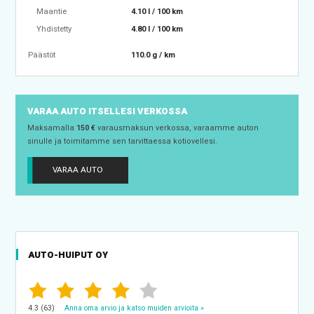
Maantie
4.10 l / 100 km
Yhdistetty
4.80 l / 100 km
Päästöt
110.0 g / km
VARAA AUTO ITSELLESI VERKOSSA
Maksamalla
150 €
varausmaksun verkossa, varaamme auton
sinulle ja toimitamme sen tarvittaessa kotiovellesi.
VARAA AUTO
AUTO-HUIPUT OY
4.3 (63)
Anna oma arvio ja katso muiden arvioita »