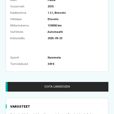
Malli
Fabia
Vuosimalli
2015
Käyttövoima
1.2 l, Bensiini
Vetotapa
Etuveto
Mittarilukema
139000 km
Vaihteisto
Automaatti
Katsastettu
2025-09-23
Sijainti
Nummela
Toimistokulut
349 €
SOITA LIIKKEESEEN
VARUSTEET