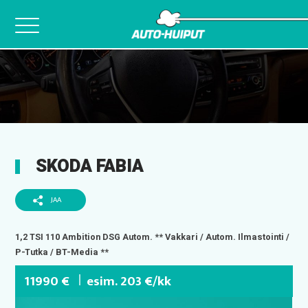
Skip
to
content
SKODA FABIA
JAA
1,2 TSI 110 Ambition DSG Autom. ** Vakkari / Autom. Ilmastointi /
P-Tutka / BT-Media **
11990 €
esim. 203 €/kk