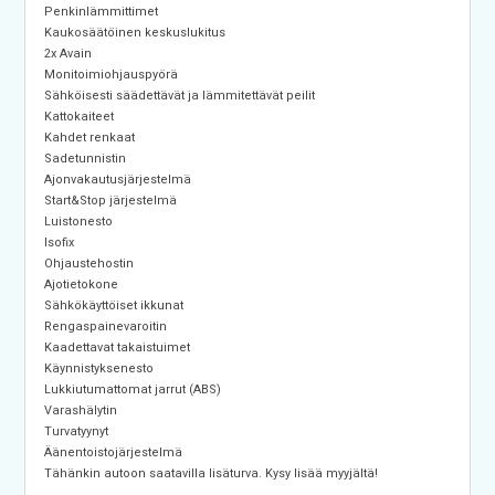
Penkinlämmittimet
Kaukosäätöinen keskuslukitus
2x Avain
Monitoimiohjauspyörä
Sähköisesti säädettävät ja lämmitettävät peilit
Kattokaiteet
Kahdet renkaat
Sadetunnistin
Ajonvakautusjärjestelmä
Start&Stop järjestelmä
Luistonesto
Isofix
Ohjaustehostin
Ajotietokone
Sähkökäyttöiset ikkunat
Rengaspainevaroitin
Kaadettavat takaistuimet
Käynnistyksenesto
Lukkiutumattomat jarrut (ABS)
Varashälytin
Turvatyynyt
Äänentoistojärjestelmä
Tähänkin autoon saatavilla lisäturva. Kysy lisää myyjältä!