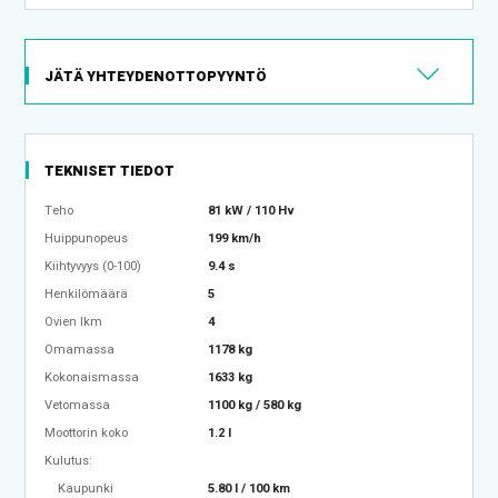
JÄTÄ YHTEYDENOTTOPYYNTÖ
TEKNISET TIEDOT
Teho
81 kW / 110 Hv
Huippunopeus
199 km/h
Kiihtyvyys (0-100)
9.4 s
Henkilömäärä
5
Ovien lkm
4
Omamassa
1178 kg
Kokonaismassa
1633 kg
Vetomassa
1100 kg / 580 kg
Moottorin koko
1.2 l
Kulutus:
Kaupunki
5.80 l / 100 km