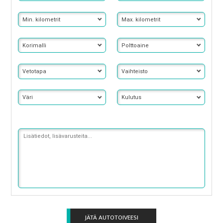
Min.
Max.
kilometrit
kilometrit
Korimalli
Polttoaine
Vetotapa
Vaihteisto
Väri
Kulutus
Lisätiedot
ja
toiveet
JÄTÄ AUTOTOIVEESI