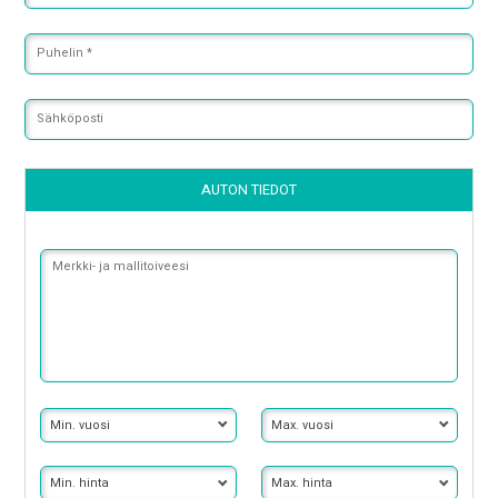
Puhelin
*
Sähköposti
AUTON TIEDOT
Merkki
ja
mallitoiveesi
Min.
Max.
vuosi
vuosi
Min.
Max.
hinta
hinta