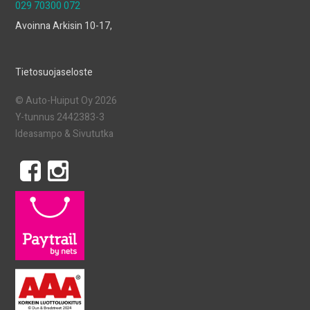
029 70300 072
Avoinna Arkisin 10-17,
Tietosuojaseloste
© Auto-Huiput Oy 2026
Y-tunnus 2442383-3
Ideasampo
&
Sivututka